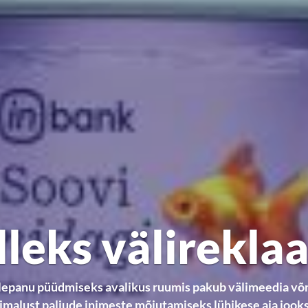
lleks välirekla
lepanu püüdmiseks avalikus ruumis pakub välimeedia võr
imalust paljude inimeste mõjutamiseks lühikese aja jooks