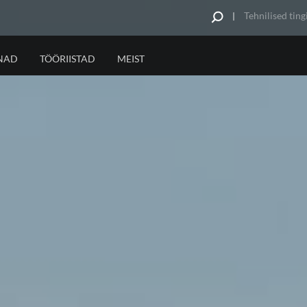
Tehnilised tin
NAD
TÖÖRIISTAD
MEIST