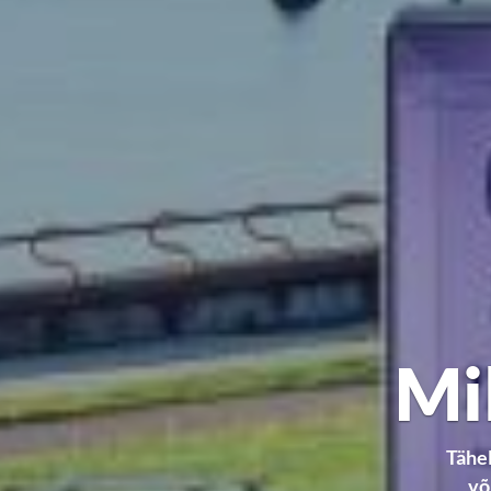
Mi
Tähe
võ