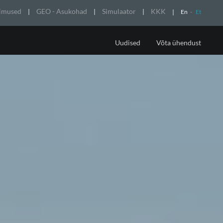
gimused
GEO - Asukohad
Simulaator
KKK
En
-
Et
Uudised
Võta ühendust