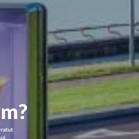
am?
ratut
ul.