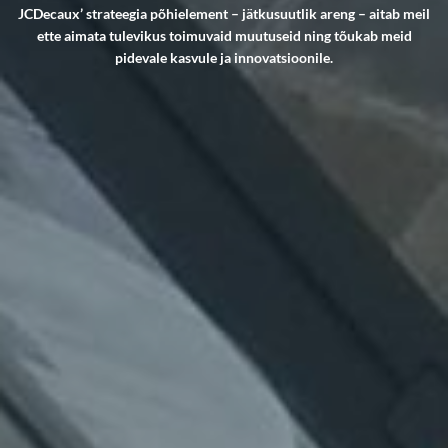
JCDecaux’ strateegia põhielement – jätkusuutlik areng – aitab meil
ette aimata tulevikus toimuvaid muutuseid ning tõukab meid
pidevale kasvule ja innovatsioonile.