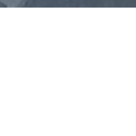
JCDECAUX GRUPI TEGEVUSED
Oleme asutamisest alates pühendunud loodusressursside
hoidmisele. Jätkusuutlik areng on kogu Grupi strateegia keskmes,
innustades pidevat uuendusmeelsust ja konkurentsivõime kasvu.
91%
Grupi enegriatarbimisest kaetud
roheenergiaga
-14%
vähendatud kütusekulu 100km kohta
vahemikus 2012-2020
80%