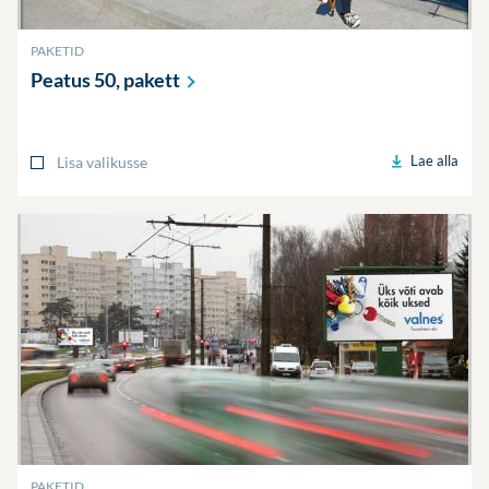
PAKETID
Peatus 50,
pakett
Lae alla
Lisa valikusse
PAKETID