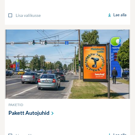
Lae alla
Lisa valikusse
PAKETID
Pakett
Autojuhid