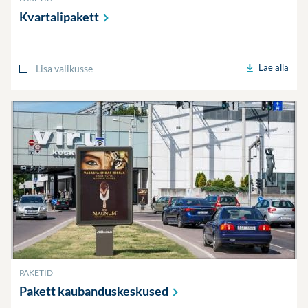
Kvartalipakett
Lae alla
Lisa valikusse
PAKETID
Pakett
kaubanduskeskused