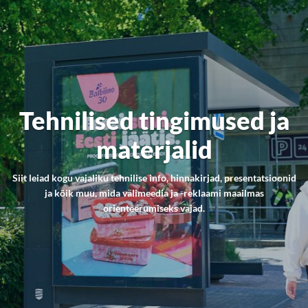
Tehnilised tingimused ja
materjalid
Siit leiad kogu vajaliku tehnilise info, hinnakirjad, presentatsioonid
ja kõik muu, mida välimeedia ja -reklaami maailmas
orienteerumiseks vajad.