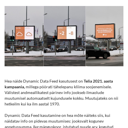
Hea näide Dynamic Data Feed kasutusest on
Telia 2021. aasta
kampaania,
millega pöörati tähelepanu kliima soojenemisele.
Välistest andmeallikatest pärinev info jookseb ilmaolude
muutumisel automaatselt kujundusele kokku. Muutujateks on nii
hetkeilm kui ka ilm aastal 1970.
Dynamic Data Feed kasutamine on hea mõte näiteks siis, kui
näidatav info on pidevas muutumises: jooksvalt kogunev
annetussumma,
live
mänguskoor, istutatud puude arv, kogutud