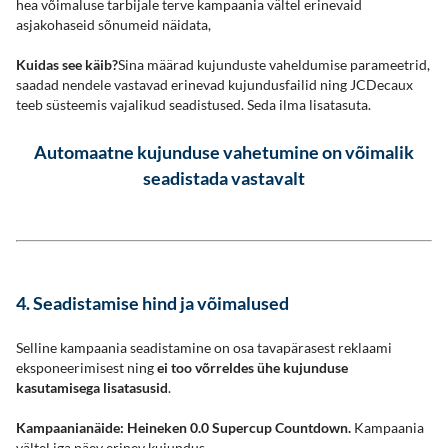
hea võimaluse tarbijale terve kampaania vältel erinevaid
asjakohaseid sõnumeid näidata,
Kuidas see käib?
Sina määrad kujunduste vaheldumise parameetrid,
saadad nendele vastavad erinevad kujundusfailid ning JCDecaux
teeb süsteemis vajalikud seadistused. Seda ilma lisatasuta.
Automaatne kujunduse vahetumine on võimalik
seadistada vastavalt
4. Seadistamise hind ja võimalused
Selline kampaania seadistamine on osa tavapärasest reklaami
eksponeerimisest ning
ei too võrreldes ühe kujunduse
kasutamisega lisatasusid
.
Kampaanianäide: Heineken 0.0 Supercup Countdown.
Kampaania
vältel iga päev erinev kujundus.