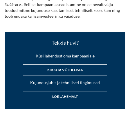
like'de
arv...
Sellise kampaania seadistamine on eelnevalt välja
toodud mitme kujunduse kasutamisest tehniliselt keerukam ning
toob endaga ka lisainvesteeringu vajaduse.
Tekkis huvi?
Küsi lahendust oma kampaaniale
KIRJUTA VÕI HELISTA
Kujundusjuhis ja tehnilised tingimused
LOE LÄHEMALT