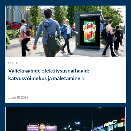
EESTI
Väliekraanide efektiivsusnäitajaid:
katvusvõimekus ja
mäletamine
Juuni 18, 2026