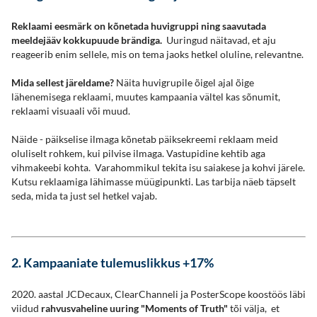
Reklaami eesmärk on kõnetada huvigruppi ning saavutada
meeldejääv kokkupuude brändiga.
Uuringud näitavad, et aju
reageerib enim sellele, mis on tema jaoks hetkel oluline, relevantne.
Mida sellest järeldame?
Näita huvigrupile õigel ajal õige
lähenemisega reklaami, muutes kampaania vältel kas sõnumit,
reklaami visuaali või muud.
Näide - päikselise ilmaga kõnetab päiksekreemi reklaam meid
oluliselt rohkem, kui pilvise ilmaga. Vastupidine kehtib aga
vihmakeebi kohta. Varahommikul tekita isu saiakese ja kohvi järele.
Kutsu reklaamiga lähimasse müügipunkti. Las tarbija näeb täpselt
seda, mida ta just sel hetkel vajab.
2. Kampaaniate tulemuslikkus +17%
2020. aastal JCDecaux, ClearChanneli ja PosterScope koostöös läbi
viidud
rahvusvaheline uuring "Moments of Truth"
tõi välja, et