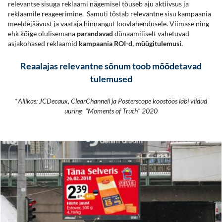
relevantse sisuga reklaami nägemisel tõuseb aju aktiivsus ja
reklaamile reageerimine. Samuti tõstab relevantne sisu kampaania
meeldejäävust ja vaataja hinnangut loovlahendusele. Viimase ning
ehk kõige olulisemana
parandavad
dünaamiliselt vahetuvad
asjakohased reklaamid
kampaania ROI-d, müügitulemusi.
Reaalajas relevantne sõnum toob mõõdetavad
tulemused
*
Allikas: JCDecaux, ClearChanneli ja Posterscope koostöös läbi viidud
uuring "Moments of Truth" 2020