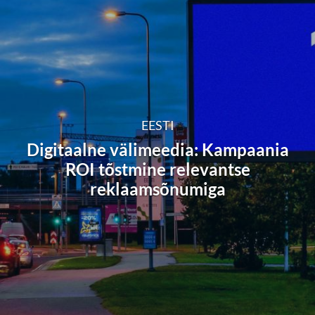
EESTI
Digitaalne välimeedia: Kampaania
ROI tõstmine relevantse
reklaamsõnumiga