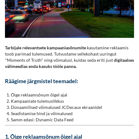
Tarbijale relevantsete kampaaniasõnumite
kasutamine reklaamis
toob parimad tulemused. Tutvustame sellekohast uuringut
"Moments of Truth" ning võimalusi, kuidas seda eriti just
digitaalses
välimeedias enda kasuks tööle panna.
Räägime järgmistel teemadel:
Õige reklaamsõnum õigel ajal
Kampaaniate tulemuslikkus
Dünaamilised võimalused JCDecaux ekraanidel
Seadistamise hind ja võimalused
Samm edasi: Dynamic Data Feed
1. Õige reklaamsõnum õigel ajal