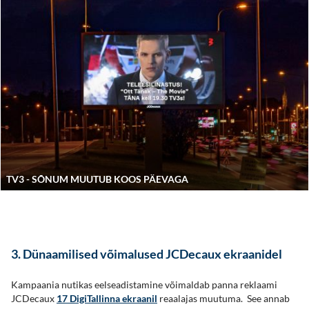
TV3 - SÕNUM MUUTUB KOOS PÄEVAGA
3. Dünaamilised võimalused JCDecaux ekraanidel
Kampaania nutikas eelseadistamine võimaldab panna reklaami
JCDecaux
17 DigiTallinna ekraanil
reaalajas muutuma. See annab