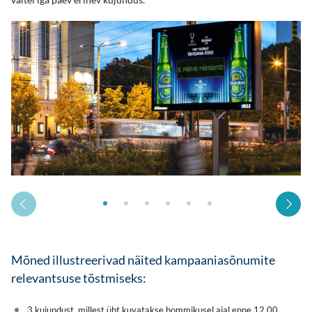
Mõned illustreerivad näited kampaaniasõnumite
relevantsuse tõstmiseks:
3 kujundust, millest üht kuvatakse hommikusel ajal enne 12.00,