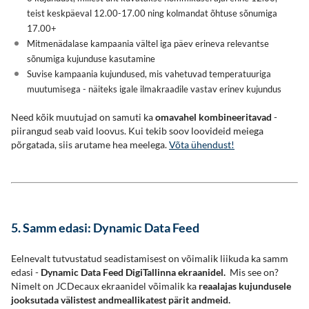
teist keskpäeval 12.00-17.00 ning kolmandat õhtuse sõnumiga
17.00+
Mitmenädalase kampaania vältel iga päev erineva relevantse
sõnumiga kujunduse kasutamine
Suvise kampaania kujundused, mis vahetuvad temperatuuriga
muutumisega - näiteks igale ilmakraadile vastav erinev kujundus
Need kõik muutujad on samuti ka
omavahel kombineeritavad
-
piirangud seab vaid loovus. Kui tekib soov loovideid meiega
põrgatada, siis arutame hea meelega.
Võta ühendust!
5. Samm edasi: Dynamic Data Feed
Eelnevalt tutvustatud seadistamisest on võimalik liikuda ka samm
edasi -
Dynamic Data Feed DigiTallinna ekraanidel.
Mis see on?
Nimelt on JCDecaux ekraanidel võimalik ka
reaalajas kujundusele
jooksutada välistest andmeallikatest pärit andmeid.