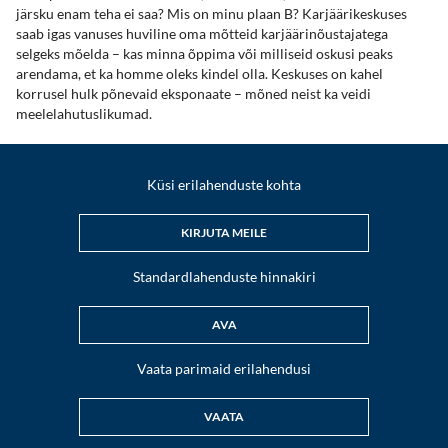
järsku enam teha ei saa? Mis on minu plaan B? Karjäärikeskuses
saab igas vanuses huviline oma mõtteid karjäärinõustajatega
selgeks mõelda – kas minna õppima või milliseid oskusi peaks
arendama, et ka homme oleks kindel olla. Keskuses on kahel
korrusel hulk põnevaid eksponaate – mõned neist ka veidi
meelelahutuslikumad.
Küsi erilahenduste kohta
KIRJUTA MEILE
Standardlahenduste hinnakiri
AVA
Vaata parimaid erilahendusi
VAATA