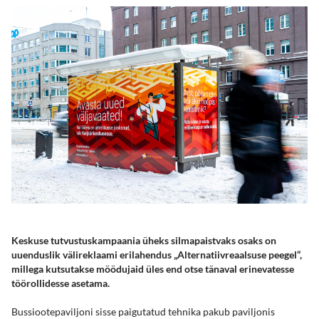
Keskuse tutvustuskampaania üheks silmapaistvaks osaks on
uuenduslik välireklaami erilahendus „Alternatiivreaalsuse peegel“,
millega kutsutakse möödujaid üles end otse tänaval erinevatesse
töörollidesse asetama.
Bussiootepaviljoni sisse paigutatud tehnika pakub paviljonis