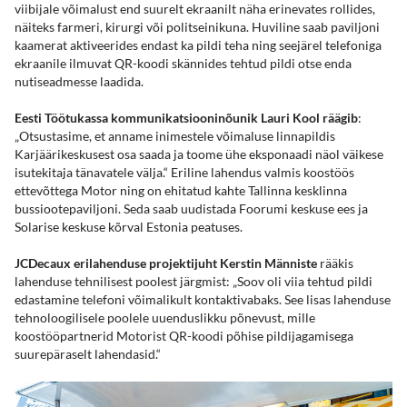
viibijale võimalust end suurelt ekraanilt näha erinevates rollides,
näiteks farmeri, kirurgi või politseinikuna. Huviline saab paviljoni
kaamerat aktiveerides endast ka pildi teha ning seejärel telefoniga
ekraanile ilmuvat QR-koodi skännides tehtud pildi otse enda
nutiseadmesse laadida.
Eesti Töötukassa kommunikatsiooninõunik Lauri Kool räägib
:
„Otsustasime, et anname inimestele võimaluse linnapildis
Karjäärikeskusest osa saada ja toome ühe eksponaadi näol väikese
isutekitaja tänavatele välja.“ Eriline lahendus valmis koostöös
ettevõttega Motor ning on ehitatud kahte Tallinna kesklinna
bussiootepaviljoni. Seda saab uudistada Foorumi keskuse ees ja
Solarise keskuse kõrval Estonia peatuses.
JCDecaux erilahenduse projektijuht Kerstin Männiste
rääkis
lahenduse tehnilisest poolest järgmist: „Soov oli viia tehtud pildi
edastamine telefoni võimalikult kontaktivabaks. See lisas lahenduse
tehnoloogilisele poolele uuenduslikku põnevust, mille
koostööpartnerid Motorist QR-koodi põhise pildijagamisega
suurepäraselt lahendasid.“