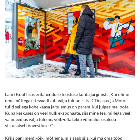
Lauri Kool lisas erilahenduse teostuse kohta järgmist: „Kui olime
oma mõttega ettevaatlikult välja tulnud, siis JCDecaux ja Motor
tulid sellega kohe kaasa ja tulemus on parem, kui julgesime loota.
Kuna keskuses on veel hulk eksponaate, siis mine tea, millega veel
välimeedias välja tuleme, võib-olla tekib võimalus osaleda
virtuaalsel töövestlusel?“
Kriis pani meid kõiki mõtlema, mis saab siis, kui ma oma tööd