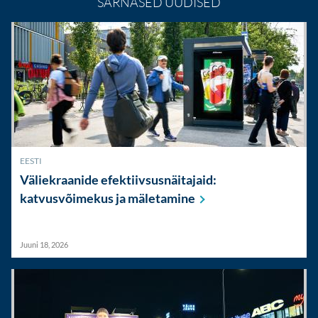
SARNASED UUDISED
EESTI
Väliekraanide efektiivsusnäitajaid:
katvusvõimekus ja
mäletamine
Juuni 18, 2026