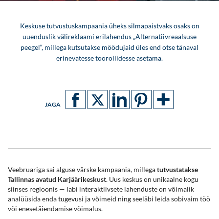
Keskuse tutvustuskampaania üheks silmapaistvaks osaks on
uuenduslik välireklaami erilahendus „Alternatiivreaalsuse
peegel“, millega kutsutakse möödujaid üles end otse tänaval
erinevatesse töörollidesse asetama.
JAGA
Veebruariga sai alguse värske kampaania, millega
tutvustatakse
Tallinnas avatud Karjäärikeskust
. Uus keskus on unikaalne kogu
siinses regioonis — läbi interaktiivsete lahenduste on võimalik
analüüsida enda tugevusi ja võimeid ning seeläbi leida sobivaim töö
või enesetäiendamise võimalus.