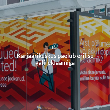
EESTI
Karjäärikeskus paelub erilise
välireklaamiga