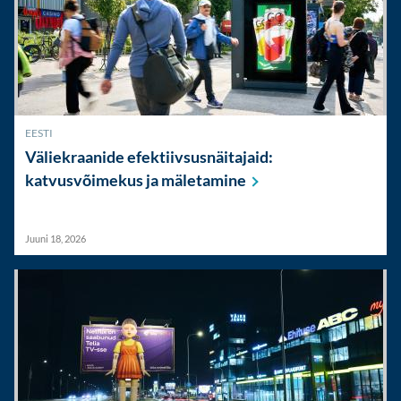
EESTI
Väliekraanide efektiivsusnäitajaid:
katvusvõimekus ja
mäletamine
Juuni 18, 2026