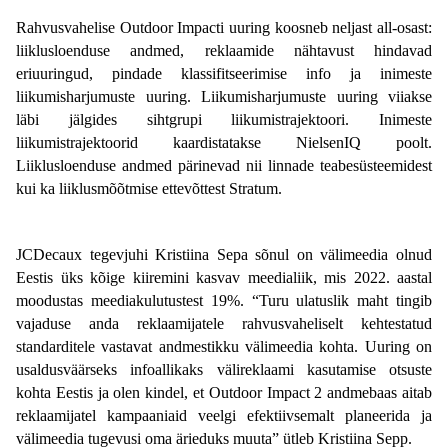
Rahvusvahelise Outdoor Impacti uuring koosneb neljast all-osast: 
liiklusloenduse andmed, reklaamide nähtavust hindavad 
eriuuringud, pindade klassifitseerimise info ja inimeste 
liikumisharjumuste uuring. Liikumisharjumuste uuring viiakse 
läbi jälgides sihtgrupi liikumistrajektoori. 
Inimeste 
liikumistrajektoorid kaardistatakse NielsenIQ poolt. 
Liiklusloenduse andmed pärinevad nii 
linnade teabesüsteemidest 
kui ka liiklusmõõtmise ettevõttest 
Stratum. 
JCDecaux tegevjuhi Kristiina Sepa sõnul on välimeedia olnud 
Eestis üks kõige kiiremini kasvav meedialiik, mis 2022. aastal 
moodustas meediakulutustest 19%. “Turu ulatuslik maht tingib 
vajaduse anda reklaamijatele rahvusvaheliselt kehtestatud 
standarditele vastavat andmestikku välimeedia kohta. Uuring on 
usaldusväärseks infoallikaks välireklaami kasutamise otsuste 
kohta Eestis ja olen kindel, et Outdoor Impact 2 andmebaas aitab 
reklaamijatel kampaaniaid veelgi efektiivsemalt planeerida ja 
välimeedia tugevusi oma ärieduks muuta” ütleb Kristiina Sepp. 