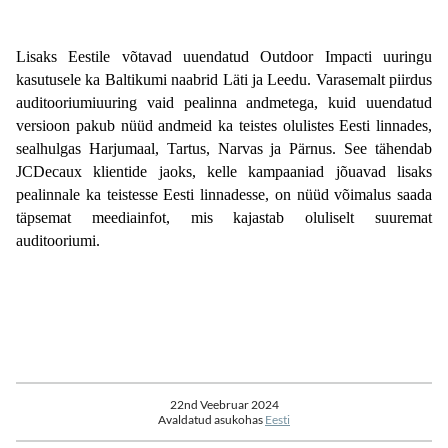
Lisaks Eestile võtavad uuendatud Outdoor Impacti uuringu 
kasutusele ka Baltikumi naabrid Läti ja Leedu. Varasemalt piirdus 
auditooriumiuuring vaid pealinna andmetega, kuid uuendatud 
versioon pakub nüüd andmeid ka teistes olulistes Eesti linnades, 
sealhulgas Harjumaal, Tartus, Narvas ja Pärnus. See tähendab 
JCDecaux klientide jaoks, kelle kampaaniad jõuavad lisaks 
pealinnale ka teistesse Eesti linnadesse, on nüüd võimalus saada 
täpsemat meediainfot, mis kajastab oluliselt suuremat 
auditooriumi.
22nd Veebruar 2024
Avaldatud asukohas
Eesti