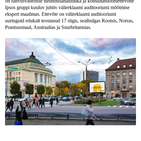
on 
rahvusvahelisse turundusanalüütika ja konsultatsiooniettevõtte 
Ipsos gruppi kuuluv juhtiv välireklaami auditooriumi mõõtmise 
ekspert maailmas. Ettevõte on välireklaami auditooriumi 
uuringuid edukalt teostanud 17 riigis, sealhulgas Rootsis, Norras, 
Prantsusmaal, Austraalias ja Suurbritannias.