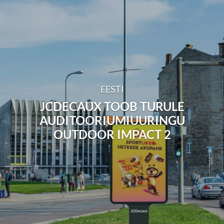
EESTI
JCDECAUX TOOB TURULE
AUDITOORIUMIUURINGU
OUTDOOR IMPACT 2