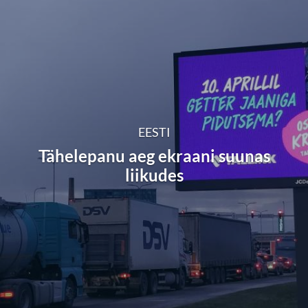
EESTI
Tähelepanu aeg ekraani suunas
liikudes