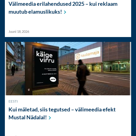
Välimeedia erilahendused 2025 – kui reklaam
muutub
elamuslikuks!
Juuni 18, 2026
EESTI
Kui mäletad, siis tegutsed – välimeedia efekt
Mustal
Nädalal!