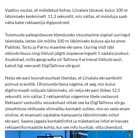
Vaatlus osutas, et mõõdetud kohas, Liivalaia tänaval, kulus 100 m
läbimiseks keskmiselt 11,3 sekundit, mis näitas, et mööduja saab
näha kahe reklaamija digipostreid.
Tulemuste paikapidavuse tõenduseks otsustasime sügisel uuringut
laiendada, lastes üle mõõta 100 m läbimiseks kuluva aja ka enne
Paldiski, Tartu ja Pärnu maantee ekraane. Uuring viidi läbi
oktoobrikuus ning liiklust jälgiti ööpäevaringselt 1 nädala jooksul.
Asukohad, mille geograafia oli Tallinna 4 erineval liiklustrassil,
katsid ligi veerandi DigiTallinna võrgust.
Nelja ekraani koondresultaat tõendas, et Liivalaia ekraanikoht
polnud erandlik. Ühisnumbritena nägime, et aeg, mis kulus
digiformaadi mõjuala läbimiseks, oli nelja ekraani lõikes 12,5
sekundit, mis näitas 2 reklaamklipi nägemise tõele vastavust.
Reklaami vastuvõtu seisukohast viitab see ka DigiTallinna võrgu
ülesehituse ühtlusele võimaliku kontakti suhtes, mis on seda enam
oluline, et enamasti vajatakse kampaania läbiviimiseks mitut
ekraani. Saame jagada kontaktiinfot ja mäletamise infot erinevate
reklaamiformaatide kohta, kui see info huvitab, võta ühendust.