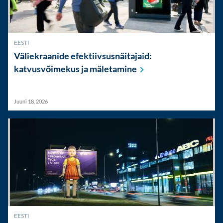
EESTI
Väliekraanide efektiivsusnäitajaid:
katvusvõimekus ja
mäletamine
Juuni 18, 2026
EESTI