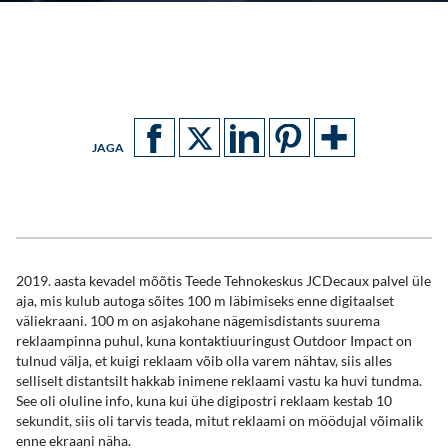
JAGA
2019. aasta kevadel mõõtis Teede Tehnokeskus JCDecaux palvel üle
aja, mis kulub autoga sõites 100 m läbimiseks enne digitaalset
väliekraani. 100 m on asjakohane nägemisdistants suurema
reklaampinna puhul, kuna kontaktiuuringust Outdoor Impact on
tulnud välja, et kuigi reklaam võib olla varem nähtav, siis alles
selliselt distantsilt hakkab inimene reklaami vastu ka huvi tundma.
See oli oluline info, kuna kui ühe digipostri reklaam kestab 10
sekundit, siis oli tarvis teada, mitut reklaami on möödujal võimalik
enne ekraani näha.